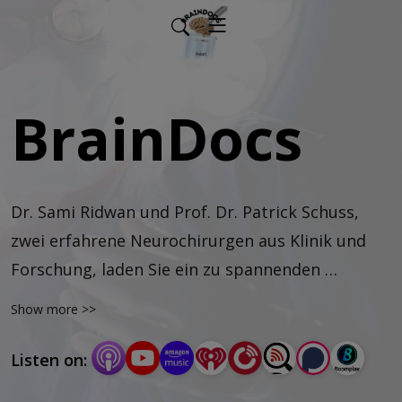
BrainDocs
Dr. Sami Ridwan und Prof. Dr. Patrick Schuss, 
zwei erfahrene Neurochirurgen aus Klinik und 
Forschung, laden Sie ein zu spannenden 
Fachgesprächen rund um die operative und 
Show more >>
konservative Neurochirurgie. In diesem Podcast 
sprechen wir mit Expert*innen und 
Listen on:
ausgewählten Gästen über aktuelle 