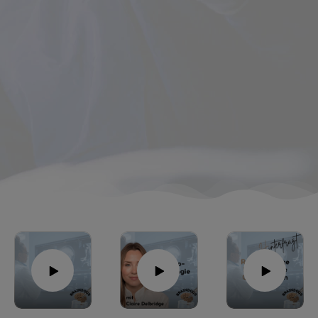
Entwicklungen, praxisnahe Fallbeispiele und 
interdisziplinäre Ansätze.

Unser Ziel: fundiertes Wissen, praxisrelevante 
Tipps und spannende Einblicke für 
medizinisches Fachpersonal, Fachärzt*innen und 
Weiterbildungsassistent*innen. Ob komplexe 
Operationstechniken, innovative 
Behandlungsstrategien oder berufsbezogene 
Themen – hier bleiben Sie auf dem neuesten 
Stand.